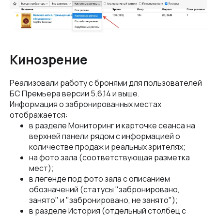
Кинозрение
Реализовали работу с бронями для пользователей
БС Премьера версии 5.6.14 и выше.
Информация о забронированных местах
отображается:
в разделе Мониторинг и карточке сеанса на
верхней панели рядом с информацией о
количестве продаж и реальных зрителях;
на фото зала (соответствующая разметка
мест);
в легенде под фото зала с описанием
обозначений (статусы "забронировано,
занято" и "забронировано, не занято");
в разделе История (отдельный столбец с