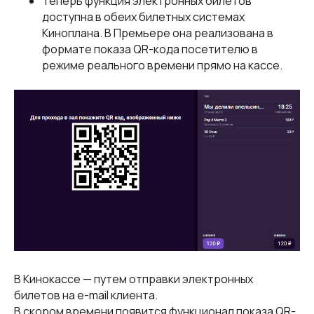
Теперь функция электронных билетов
доступна в обеих билетных системах
Киноплана. В Премьере она реализована в
формате показа QR-кода посетителю в
режиме реального времени прямо на кассе.
В Кинокассе — путем отправки электронных
билетов на e-mail клиента.
В скором времени появится функционал показа QR-