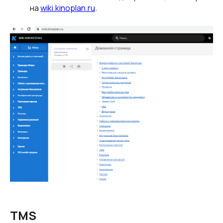
на
wiki.kinoplan.ru
.
TMS