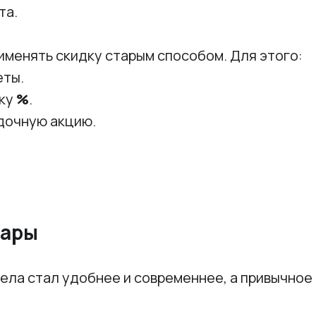
та.
именять скидку старым способом. Для этого:
еты.
пку
%
.
идочную акцию.
вары
ела стал удобнее и современнее, а привычно