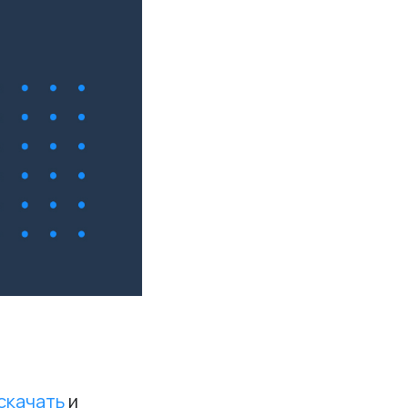
скачать
и