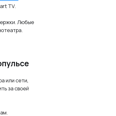
art TV.
держки. Любые
нотеатра.
опульсе
а или сети,
ить за своей
ам.