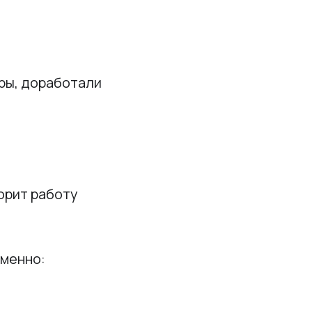
ры, доработали
орит работу
еменно: