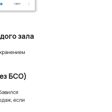
дого зала
охранением
ез БСО)
обавился
одаж, если