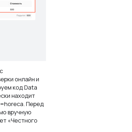
с
верки онлайн и
руем код Data
ески находит
e=horeca. Перед
имо вручную
нет «Честного