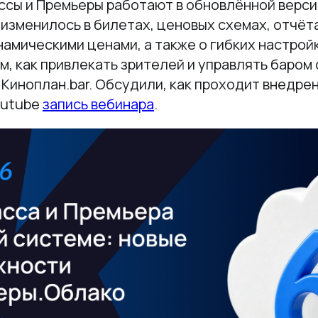
ссы и Премьеры работают в обновлённой верси
 изменилось в билетах, ценовых схемах, отчёта
амическими ценами, а также о гибких настройк
м, как привлекать зрителей и управлять баром
Киноплан.bar. Обсудили, как проходит внедре
Rutube
запись вебинара
.