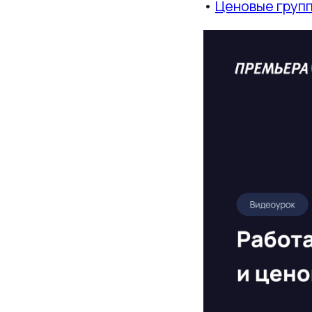
•
Ценовые групп