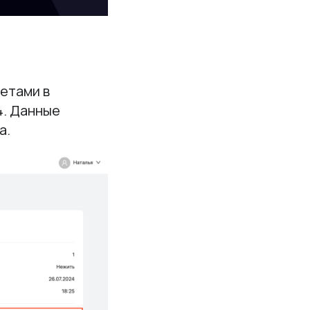
летами в
4. Данные
а.