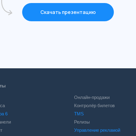
Скачать презентацию
кты
Онлайн-продажи
са
Контролёр билетов
ра 6
TMS
анели
Релизы
т
Управление рекламой