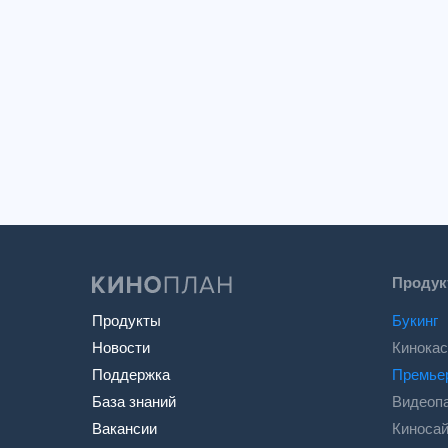
Проду
Продукты
Букинг
Новости
Кинокас
Поддержка
Премье
База знаний
Видеоп
Вакансии
Киносай