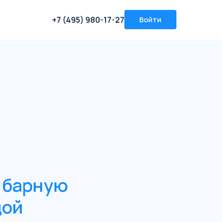
+7 (495) 980-17-27
Войти
е барную
дой