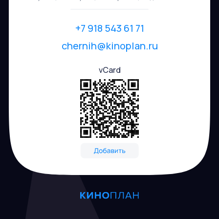
+7 918 543 61 71
chernih@kinoplan.ru
vCard